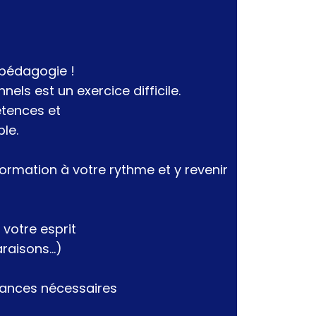
 pédagogie !
nels est un exercice difficile.
étences et
le.
formation à votre rythme et y revenir
 votre esprit
araisons…)
ssances nécessaires