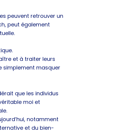
es peuvent retrouver un
ach, peut également
uelle.
ique.
ître et à traiter leurs
de simplement masquer
dérait que les individus
éritable moi et
le.
aujourd’hui, notamment
ernative et du bien-